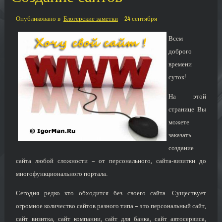
Опубликовано в
Блогерские заметки
24 сентября
Всем
доброго
времени
суток!
На этой
странице Вы
можете
заказать
создание
сайта любой сложности – от персонального, сайта-визитки до
многофункционального портала.
Сегодня редко кто обходится без своего сайта. Существует
огромное количество сайтов разного типа – это персональный сайт,
сайт визитка, сайт компании, сайт для банка, сайт автосервиса,